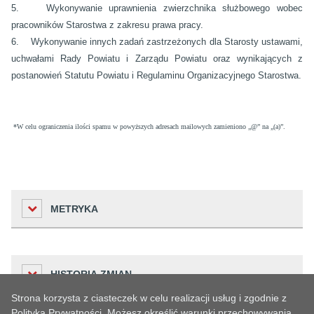
5. Wykonywanie uprawnienia zwierzchnika służbowego wobec
pracowników Starostwa
z zakresu prawa pracy.
6. Wykonywanie innych zadań zastrzeżonych dla Starosty ustawami,
uchwałami Rady Powiatu i Zarządu Powiatu oraz wynikających z
postanowień Statutu Powiatu
i Regulaminu Organizacyjnego Starostwa.
*W celu ograniczenia ilości spamu w powyższych adresach mailowych zamieniono
„
@”
na „(a)”.
METRYKA
Liczba odwiedzin
HISTORIA ZMIAN
5413
Strona korzysta z ciasteczek w celu realizacji usług i zgodnie z
Podmiot udostępniający informację
Polityką Prywatności. Możesz określić warunki przechowywania