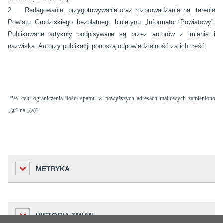
2. Redagowanie, przygotowywanie oraz rozprowadzanie na terenie
Powiatu Grodziskiego bezpłatnego biuletynu „Informator Powiatowy”.
Publikowane artykuły podpisywane są przez autorów z imienia i
nazwiska. Autorzy publikacji ponoszą odpowiedzialność za ich treść.
*W celu ograniczenia ilości spamu w powyższych adresach mailowych zamieniono
„@” na „(a)”.
METRYKA
Liczba odwiedzin
HISTORIA ZMIAN
5321